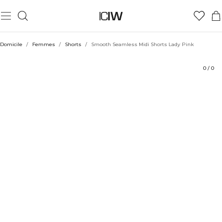
Produit
Aspects techniques
Évaluations
Coiffe avec
Domicile
/
Femmes
/
Shorts
/
Smooth Seamless Midi Shorts Lady Pink
0
/
0