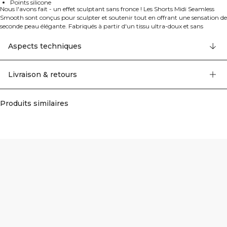
Points silicone
Nous l'avons fait - un effet sculptant sans fronce ! Les Shorts Midi Seamless
Smooth sont conçus pour sculpter et soutenir tout en offrant une sensation de
seconde peau élégante. Fabriqués à partir d'un tissu ultra-doux et sans
coutures avec une élasticité multidirectionnelle, ces shorts taille haute offrent
une coupe flatteuse et un matériau résistant aux squats. L'effet de fronce
Aspects techniques
invisible et la forme en V à l'arrière mettent en valeur vos courbes naturelles.
92% Nylon Recyclé, 8% Elastan.
Livraison & retours
Produits similaires