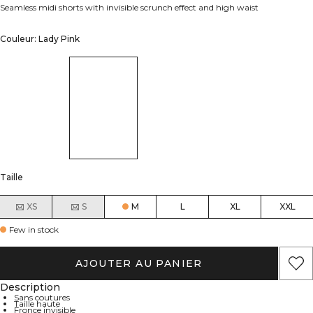
Seamless midi shorts with invisible scrunch effect and high waist
Couleur: Lady Pink
Taille
XS
S
M
L
XL
XXL
Few in stock
AJOUTER AU PANIER
Description
Sans coutures
Taille haute
Fronce invisible