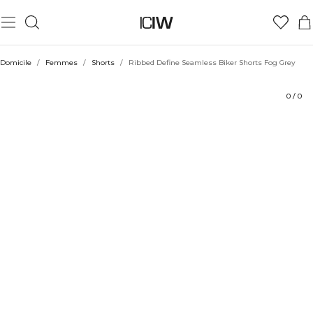
Produit
Aspects techniques
Évaluations
Durabilité
Coiffe avec
Domicile
/
Femmes
/
Shorts
/
Ribbed Define Seamless Biker Shorts Fog Grey
0
/
0