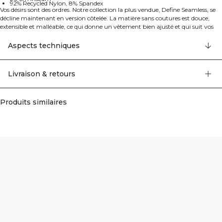
92% Recycled Nylon, 8% Spandex
Vos désirs sont des ordres. Notre collection la plus vendue, Define Seamless, se
décline maintenant en version côtelée. La matière sans coutures est douce,
extensible et malléable, ce qui donne un vêtement bien ajusté et qui suit vos
mouvements. Avec ses collants, brassières de sport et hauts déclinés dans
plusieurs couleurs tendance, Define Seamless est la collection de vêtements de
Aspects techniques
sport par excellence, adaptée à de nombreux types d'entraînement. 92%
Recycled Nylon, 8% Elastan
Livraison & retours
Produits similaires