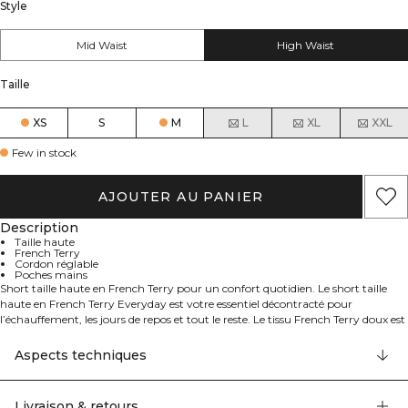
Style
Mid Waist
High Waist
Taille
XS
S
M
L
XL
XXL
Few in stock
AJOUTER AU PANIER
Description
Taille haute
French Terry
Cordon réglable
Poches mains
Short taille haute en French Terry pour un confort quotidien. Le short taille
haute en French Terry Everyday est votre essentiel décontracté pour
l’échauffement, les jours de repos et tout le reste. Le tissu French Terry doux est
respirant et agréable sur la peau, tandis que la coupe standard offre de
l’aisance pour bouger. Une taille élastiquée avec cordon de serrage réglable
Aspects techniques
permet d’ajuster la tenue, et des poches pour les mains gardent vos essentiels à
portée. Fini avec un logo ICIW sur le devant. 54% coton, 46% polyester.
Livraison & retours