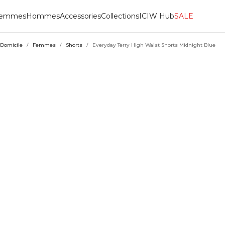
emmes
Hommes
Accessories
Collections
ICIW Hub
SALE
Domicile
/
Femmes
/
Shorts
/
Everyday Terry High Waist Shorts Midnight Blue