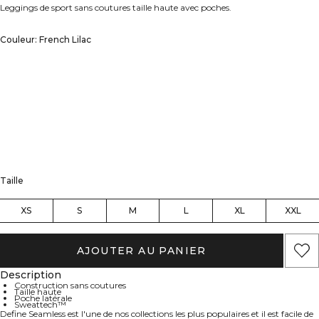
Leggings de sport sans coutures taille haute avec poches.
Couleur: French Lilac
Taille
XS
S
M
L
XL
XXL
AJOUTER AU PANIER
Description
Construction sans coutures
Taille haute
Poche latérale
Sweattech™
Define Seamless est l'une de nos collections les plus populaires et il est facile de