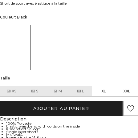
Short de sport avec élastique à la taille.
Couleur: Black
Taille
XS
S
M
L
XL
XXL
AJOUTER AU PANIER
Description
100% Polyester
Elastic waistband with cords on the inside
ICIW reflective logo
Single layer shorts
Mid waist
Inseam in size M: 6 cm