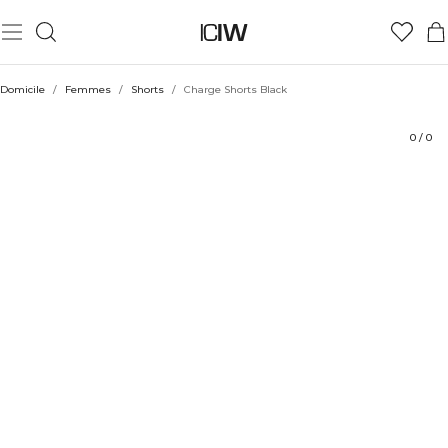
Produit
Aspects techniques
Évaluations
Coiffe avec
Domicile
/
Femmes
/
Shorts
/
Charge Shorts Black
0
/
0