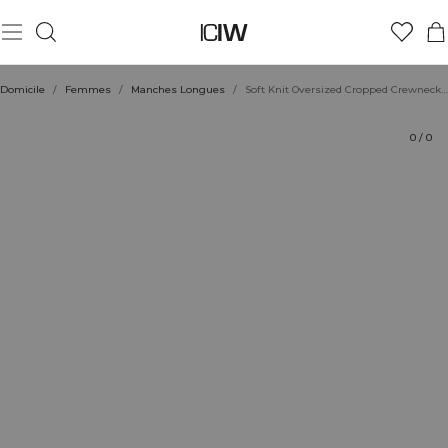
Produit
Aspects techniques
Évaluations
Coiffe avec
Domicile
/
Femmes
/
Manches Longues
/
Soft Knit Oversized Cropped Crewneck White
0
/
0