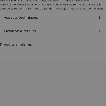
Pull court en tricot avec col rond, conçu dans un matériau doux et
confortable. Ce pull court en tricot doux deviendra votre meilleur allié sur le
canapé après l'entraînement ou pendant votre journée de repos. Le mélange
de coton est épais et doux pour un confort optimal. Le pull possède des
poignets côtelés et une coupe décontractée avec épaules tombantes. Nous
Aspects techniques
recommandons de ranger le vêtement plié à plat pour qu'il conserve sa forme.
90% Coton, 10% Elastan.
Livraison & retours
Produits similaires