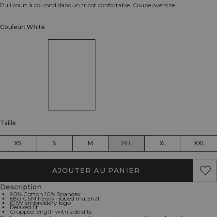
Pull court à col rond dans un tricot confortable. Coupe oversize.
Couleur: White
Taille
XS
S
M
L
XL
XXL
AJOUTER AU PANIER
Description
90% Cotton 10% Spandex
680 GSM heavy ribbed material
ICIW embroidery logo
Relaxed fit
Cropped length with side slits