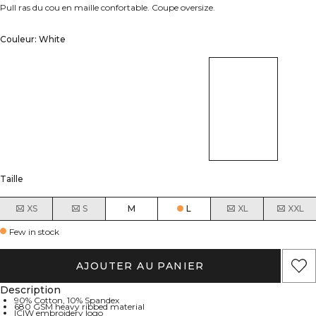
Pull ras du cou en maille confortable. Coupe oversize.
Couleur: White
Taille
XS
S
M
L
XL
XXL
Few in stock
AJOUTER AU PANIER
Description
90% Cotton, 10% Spandex
680 GSM heavy ribbed material
ICIW embroidery logo