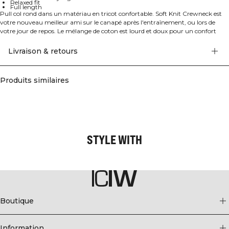
Relaxed fit
Full length
Pull col rond dans un matériau en tricot confortable. Soft Knit Crewneck est
votre nouveau meilleur ami sur le canapé après l'entraînement, ou lors de
votre jour de repos. Le mélange de coton est lourd et doux pour un confort
ultime. Le pull a des poignets côtelés et une coupe décontractée confortable
avec une épaule tombante. Nous recommandons que le vêtement soit stocké
Livraison & retours
plié et horizontal pour garder sa forme. Matériau côtelé lourd de 680 GSM,
logo ICIW brodé, coupe décontractée, longueur complète. 90% Coton, 10%
Elastan.
Produits similaires
STYLE WITH
Boutique
Information