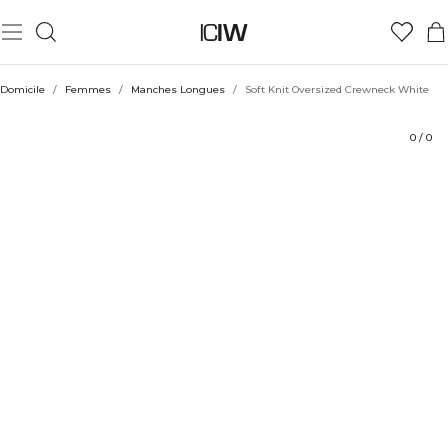
Produit
Évaluations
Coiffe avec
Domicile
/
Femmes
/
Manches Longues
/
Soft Knit Oversized Crewneck White
0
/
0