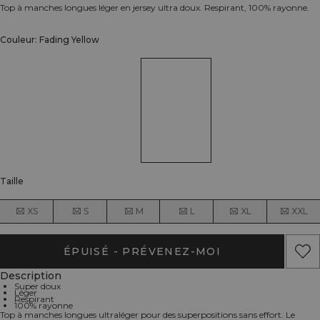
Top à manches longues léger en jersey ultra doux. Respirant, 100% rayonne.
Couleur: Fading Yellow
Taille
XS
S
M
L
XL
XXL
ÉPUISÉ - PRÉVENEZ-MOI
Description
Super doux
Léger
Respirant
100% rayonne
Top à manches longues ultraléger pour des superpositions sans effort. Le