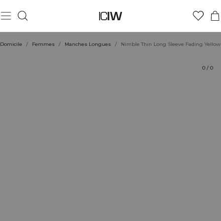
Produit
Aspects techniques
Évaluations
Coiffe avec
Domicile
/
Femmes
/
Manches Longues
/
Nimble Thin Long Sleeve Fading Yellow
0
/
0