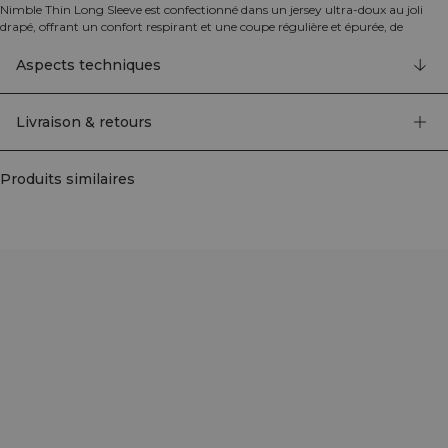
Nimble Thin Long Sleeve est confectionné dans un jersey ultra-doux au joli
drapé, offrant un confort respirant et une coupe régulière et épurée, de
longueur standard. Doux contre la peau et facile à porter, il passe sans accroc
des échauffements en studio aux tenues du quotidien. Un essentiel raffiné que
Aspects techniques
vous aimerez retrouver saison après saison. 100% rayonne.
Livraison & retours
Produits similaires