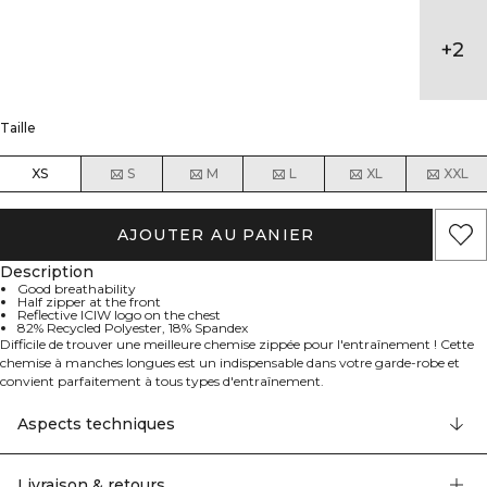
+
2
Taille
XS
S
M
L
XL
XXL
AJOUTER AU PANIER
Description
Good breathability
Half zipper at the front
Reflective ICIW logo on the chest
82% Recycled Polyester, 18% Spandex
Difficile de trouver une meilleure chemise zippée pour l'entraînement ! Cette
chemise à manches longues est un indispensable dans votre garde-robe et
convient parfaitement à tous types d'entraînement.
La fermeture éclair facilite l'habillage et le déshabillage tout en offrant un
meilleur contrôle de la ventilation. Le matériau possède une bonne
Aspects techniques
respirabilité et le logo ICIW réfléchissant est présent sur la poitrine.
Le mannequin mesure 163 cm et porte une taille XS. Disponible en plusieurs
couleurs. 82% Polyester Recyclé, 18% Elastan.
Livraison & retours