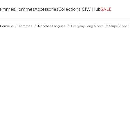
emmes
Hommes
Accessories
Collections
ICIW Hub
SALE
Domicile
/
Femmes
/
Manches Longues
/
Everyday Long Sleeve 1/4 Stripe Zipper 