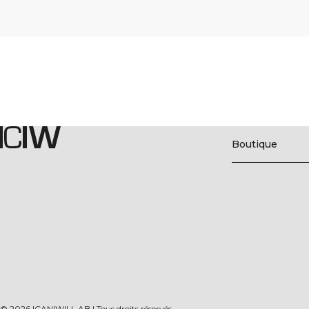
Boutique
©
2026
ICANIWILL AB |
Tous droits réservés