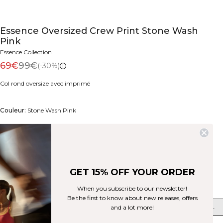
Essence Oversized Crew Print Stone Wash
Pink
Essence Collection
69€
99€
(-30%)
Col rond oversize avec imprimé
Couleur:
Stone Wash Pink
GET 15% OFF YOUR ORDER
Taille
When you subscribe to our newsletter!
Be the first to know about new releases, offers
XS
S
M
L
XL
XXL
and a lot more!