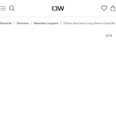
Produit
Aspects techniques
Évaluations
Durabilité
Coiffe avec
Domicile
/
Femmes
/
Manches Longues
/
Define Seamless Long Sleeve Graphite
0
/
0