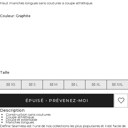
Haut manches longues sans coutures à coupe athlétique.
Couleur: Graphite
Taille
XS
S
M
L
XL
XXL
ÉPUISÉ - PRÉVENEZ-MOI
Description
Construction sans coutures
Coupe athlétique
Douce et extensible
Manches longues
Define Seamless est l'une de nos collections les plus populaires et il est facile de