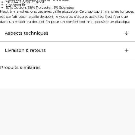
YKK 1/4 zipper at front
Cropped fit
57% Cotton, 38% Polyester, 5% Spandex
Haut à manches longues avec taille ajustable. Ce crop top à manches longues
est parfait pour la salle de sport, le yoga ou d'autres activités. Il est fabriqué
dans un matériau doux et fin pour un confort optimal, possède un élastique
ajustable à la taille et des trous pour les pouces à l'extrémité des manches.
Manches raglan pour une liberté de mouvement totale. Associez-le avec
Aspects techniques
d'autres pièces de la collection Define pour une tenue parfaite. Le haut dispose
d'un logo ICIW à l'avant et d'une fermeture éclair YKK 1/4 à l'avant. 57% Coton,
38% Polyester, 5% Elastan
Livraison & retours
Produits similaires