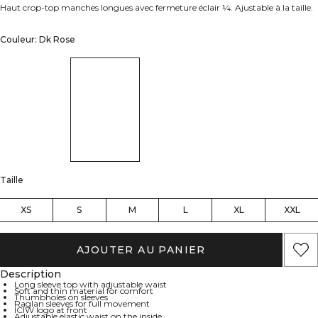
Haut crop-top manches longues avec fermeture éclair ¼. Ajustable à la taille.
Couleur: Dk Rose
Taille
XS
S
M
L
XL
XXL
AJOUTER AU PANIER
Description
Long sleeve top with adjustable waist
Soft and thin material for comfort
Thumbholes on sleeves
Raglan sleeves for full movement
ICIW logo at front
Adjustable elastic waist on the inside