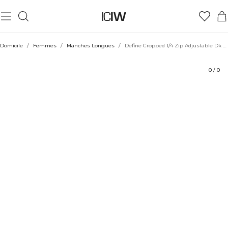
Produit
Aspects techniques
Évaluations
Coiffe avec
Domicile
/
Femmes
/
Manches Longues
/
Define Cropped 1/4 Zip Adjustable Dk Rose
0
/
0