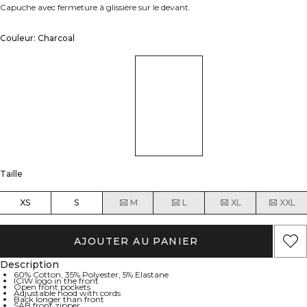
Capuche avec fermeture à glissière sur le devant.
Couleur: Charcoal
Taille
XS
S
M
L
XL
XXL
AJOUTER AU PANIER
Description
60% Cotton, 35% Polyester, 5% Elastane
ICIW logo in the front
Open front pockets
Adjustable hood with cords
Back longer than front
SAB front zipper