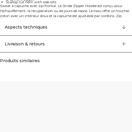
Scallop cut hem with side slits
Sweat à capuche avec zip frontal. Le Stride Zipper Hoodie est conçu pour
l'échauffement, la récupération ou les jours de repos. Le tissu offre un toucher
coton avec un intérieur doux et la capuche est ajustable par cordons. Zip
frontal SAB de haute qualité et deux poches ouvertes. Ourlet festonné avec
fentes latérales. Logo ICIW sur le devant, poches frontales ouvertes, capuche
Aspects techniques
ajustable avec cordons, dos plus long que le devant, zip frontal SAB, longueur
complète. 60% Coton, 35% Polyester, 5% Elastan.
Livraison & retours
Produits similaires