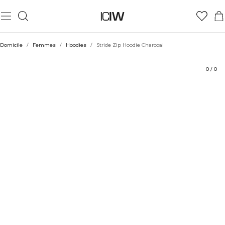
Produit
Aspects techniques
Évaluations
Coiffe avec
Domicile
/
Femmes
/
Hoodies
/
Stride Zip Hoodie Charcoal
0
/
0