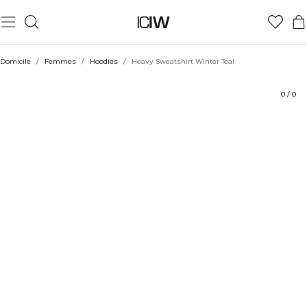
Produit
Aspects techniques
Évaluations
Coiffe avec
Domicile
/
Femmes
/
Hoodies
/
Heavy Sweatshirt Winter Teal
0
/
0