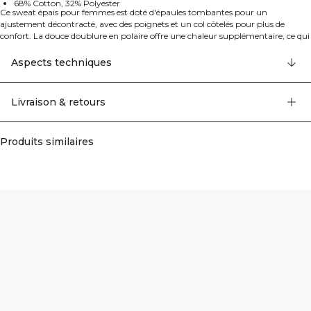
68% Cotton, 32% Polyester
Ce sweat épais pour femmes est doté d'épaules tombantes pour un
ajustement décontracté, avec des poignets et un col côtelés pour plus de
confort. La douce doublure en polaire offre une chaleur supplémentaire, ce qui
le rend parfait pour les journées fraîches. Idéal pour une tenue décontractée, ce
sweat durable et confortable est un indispensable pour votre garde-robe. 68%
Aspects techniques
Coton, 32% Polyester
Livraison & retours
Produits similaires