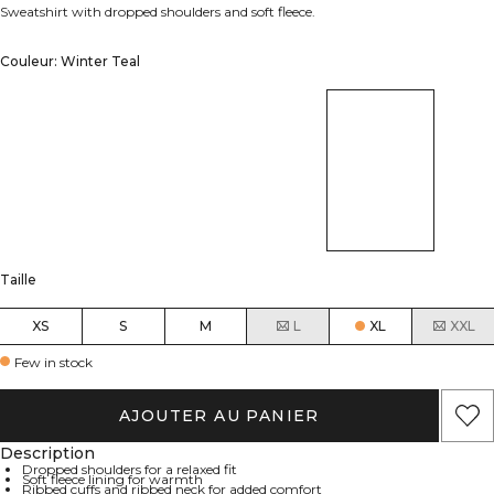
Sweatshirt with dropped shoulders and soft fleece.
Couleur: Winter Teal
Taille
XS
S
M
L
XL
XXL
Few in stock
AJOUTER AU PANIER
Description
Dropped shoulders for a relaxed fit
Soft fleece lining for warmth
Ribbed cuffs and ribbed neck for added comfort