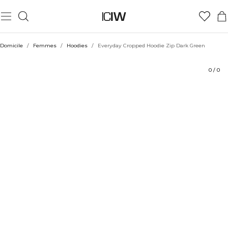
Produit
Aspects techniques
Évaluations
Durabilité
Coiffe avec
Domicile
/
Femmes
/
Hoodies
/
Everyday Cropped Hoodie Zip Dark Green
0
/
0