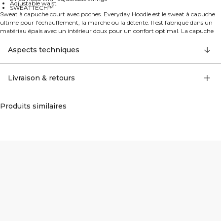
Adjustable waist
SWEATTECH™
Sweat à capuche court avec poches. Everyday Hoodie est le sweat à capuche
ultime pour l'échauffement, la marche ou la détente. Il est fabriqué dans un
matériau épais avec un intérieur doux pour un confort optimal. La capuche
est doublée et possède des cordons avec embouts métalliques. Fermeture éclair
à l'avant et deux poches à fermeture éclair. Nous recommandons de retirer les
Aspects techniques
cordons avant le lavage. Logo ICIW brodé à l'avant. Poche avant avec
fermetures éclair. SWEATTECH™. Capuche ajustable. Coupe courte. Taille
ajustable. 70% Coton bio, 30% Polyester recyclé.
Livraison & retours
Produits similaires