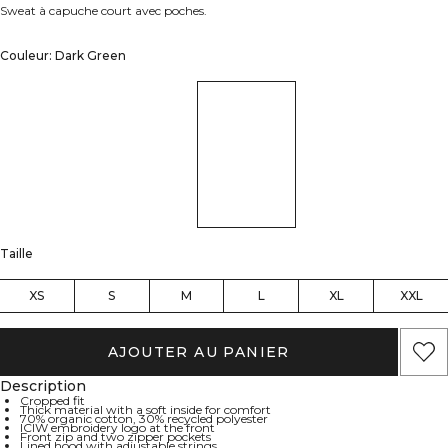
Sweat à capuche court avec poches.
Couleur: Dark Green
Taille
XS
S
M
L
XL
XXL
AJOUTER AU PANIER
Description
Cropped fit
Thick material with a soft inside for comfort
70% organic cotton, 30% recycled polyester
ICIW embroidery logo at the front
Front zip and two zipper pockets
Lined hood with adjustable strings