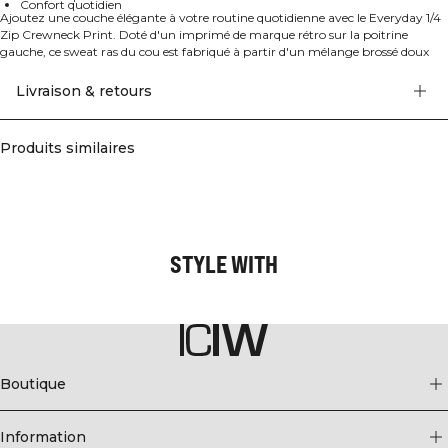
Confort quotidien
Ajoutez une couche élégante à votre routine quotidienne avec le Everyday 1/4
Zip Crewneck Print. Doté d'un imprimé de marque rétro sur la poitrine
gauche, ce sweat ras du cou est fabriqué à partir d'un mélange brossé doux
composé de 60% coton et 40% polyester. Avec sa coupe régulière et ses
poignets côtelés, il est parfait pour les séances de sport, le travail ou se détendre
Livraison & retours
à la maison.
Produits similaires
STYLE WITH
Boutique
Information