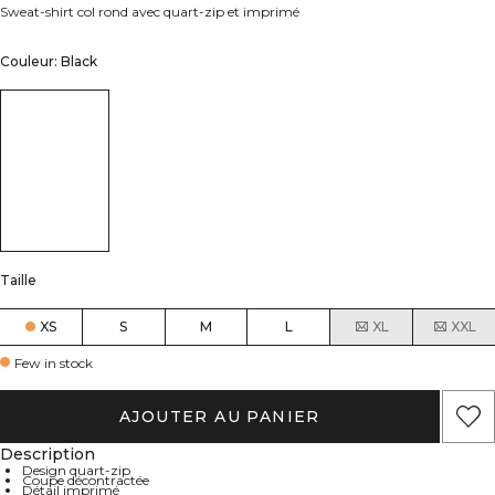
Sweat-shirt col rond avec quart-zip et imprimé
Couleur: Black
Taille
XS
S
M
L
XL
XXL
Few in stock
AJOUTER AU PANIER
Description
Design quart-zip
Coupe décontractée
Détail imprimé