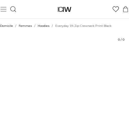
Produit
Évaluations
Coiffe avec
Domicile
/
Femmes
/
Hoodies
/
Everyday 1/4 Zip Crewneck Print Black
0
/
0