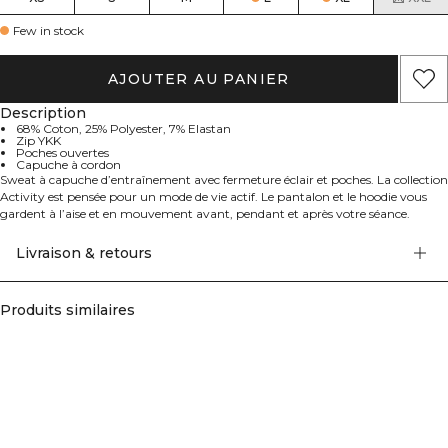
Few in stock
AJOUTER AU PANIER
Description
68% Coton, 25% Polyester, 7% Elastan
Zip YKK
Poches ouvertes
Capuche à cordon
Sweat à capuche d’entraînement avec fermeture éclair et poches. La collection
Activity est pensée pour un mode de vie actif. Le pantalon et le hoodie vous
gardent à l’aise et en mouvement avant, pendant et après votre séance.
Activity deviendra vite votre nouveau favori dans votre garde-robe. Parfait
pour l’échauffement et l’entraînement en extérieur, avec poches frontales
Livraison & retours
ouvertes, fermeture éclair YKK et cordon de serrage à l’intérieur de la capuche.
La matière extensible et résistante arbore un badge en silicone ICIW -
ICANIWILL et présente une coupe athlétique. 68% Coton, 25% Polyester, 7%
Produits similaires
Elastan