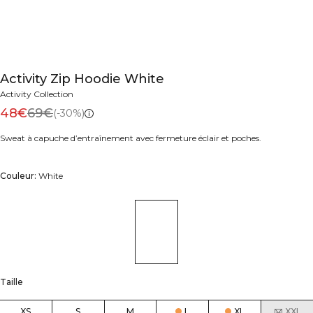
Activity Zip Hoodie White
Activity Collection
48€
69€
(-30%)
Sweat à capuche d’entraînement avec fermeture éclair et poches.
Couleur:
White
Taille
XS
S
M
L
XL
XXL