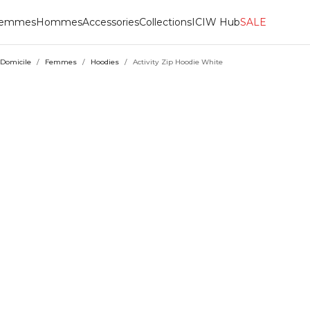
emmes
Hommes
Accessories
Collections
ICIW Hub
SALE
Domicile
/
Femmes
/
Hoodies
/
Activity Zip Hoodie White