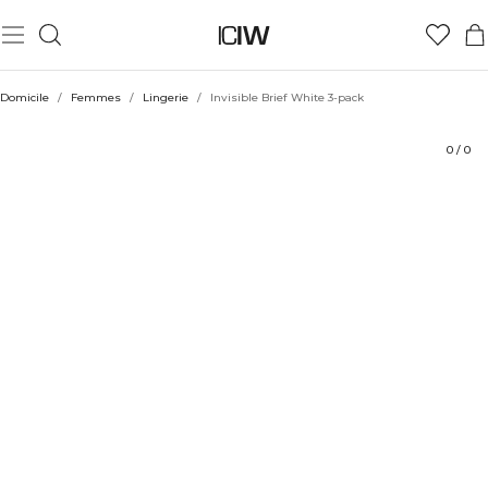
Produit
Aspects techniques
Évaluations
Coiffe avec
Domicile
/
Femmes
/
Lingerie
/
Invisible Brief White 3-pack
0
/
0