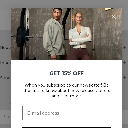
STYLE WITH
Boutique
Information
GET 15% OFF
Service client
When you subscribe to our newsletter! Be
Newsletter
the first to know about new releases, offers
and a lot more!
Abonnez-vous à notre newsletter! Recevez des offres
exclusives, nos dernières nouvelles et bien plus encore.