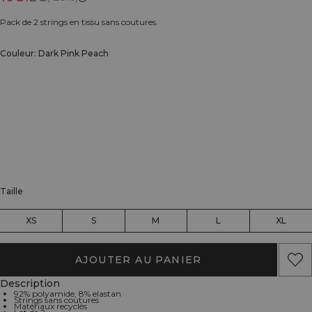
Pack de 2 strings en tissu sans coutures.
Couleur: Dark Pink Peach
Taille
XS
S
M
L
XL
AJOUTER AU PANIER
Description
92% polyamide, 8% elastan
Strings sans coutures
Matériaux recyclés