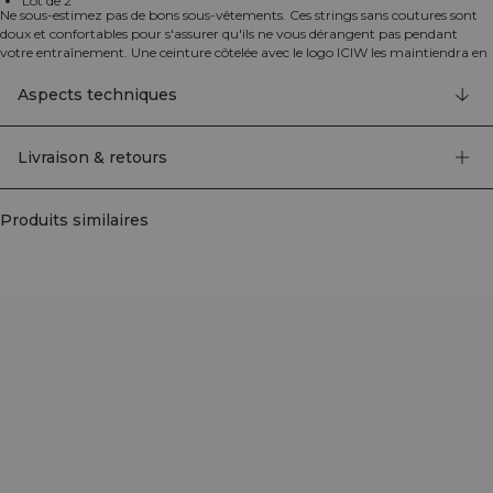
Lot de 2
Ne sous-estimez pas de bons sous-vêtements. Ces strings sans coutures sont
doux et confortables pour s'assurer qu'ils ne vous dérangent pas pendant
votre entraînement. Une ceinture côtelée avec le logo ICIW les maintiendra en
place. Disponibles en plusieurs couleurs pour répondre à vos besoins. Lot de 2
strings fabriqués à partir de matériaux recyclés.
Aspects techniques
92% nylon, 8% elastan
Livraison & retours
Produits similaires