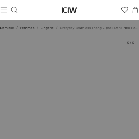
Produit
Aspects techniques
Évaluations
Durabilité
Coiffe avec
Domicile
/
Femmes
/
Lingerie
/
Everyday Seamless Thong 2-pack Dark Pink Peach
0
/
0