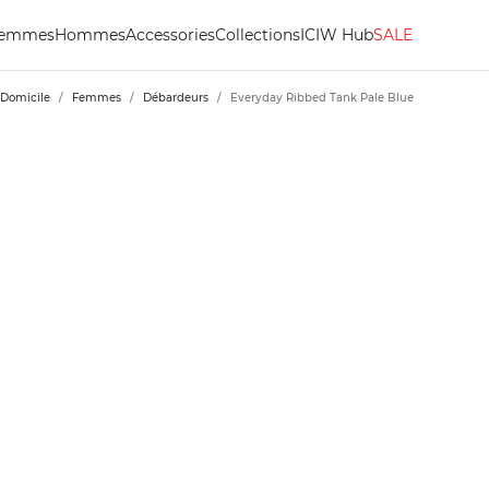
emmes
Hommes
Accessories
Collections
ICIW Hub
SALE
Domicile
/
Femmes
/
Débardeurs
/
Everyday Ribbed Tank Pale Blue