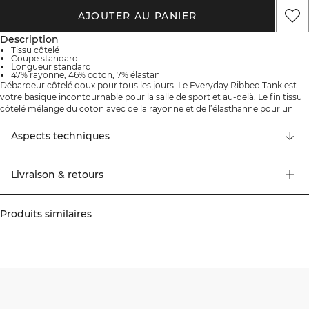
AJOUTER AU PANIER
Description
Tissu côtelé
Coupe standard
Longueur standard
47% rayonne, 46% coton, 7% élastan
Débardeur côtelé doux pour tous les jours. Le Everyday Ribbed Tank est
votre basique incontournable pour la salle de sport et au-delà. Le fin tissu
côtelé mélange du coton avec de la rayonne et de l’élasthanne pour un
toucher doux, une bonne respirabilité et une élasticité légère qui conserve
sa forme. Conçu avec une coupe standard et une longueur standard, et
Aspects techniques
fini par un discret logo ICIW, il se superpose facilement ou se porte
parfaitement seul. 47% Rayonne, 46% Coton, 7% Élasthanne.
Livraison & retours
Produits similaires