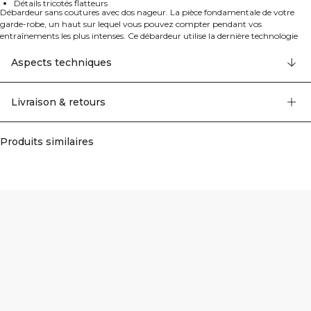
Détails tricotés flatteurs
Débardeur sans coutures avec dos nageur. La pièce fondamentale de votre
garde-robe, un haut sur lequel vous pouvez compter pendant vos
entraînements les plus intenses. Ce débardeur utilise la dernière technologie
sans coutures pour une sensation confortable et flexible. 92% Nylon Recyclé,
8% Élastane
Aspects techniques
Livraison & retours
Produits similaires