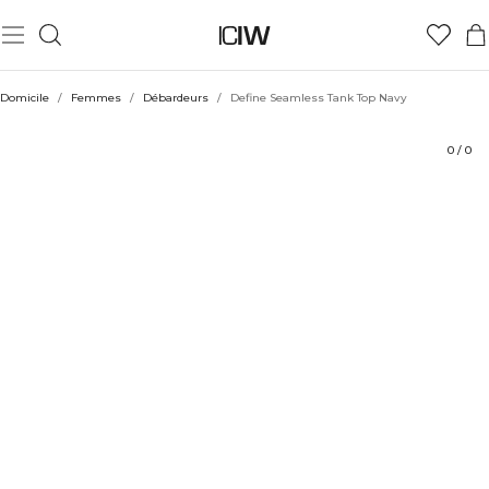
Produit
Aspects techniques
Évaluations
Durabilité
Coiffe avec
Domicile
/
Femmes
/
Débardeurs
/
Define Seamless Tank Top Navy
0
/
0