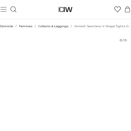
Produit
Évaluations
Coiffe avec
Domicile
/
Femmes
/
Collants & Leggings
/
Smooth Seamless V-Shape Tights Dusty Twilight Blue
0
/
0