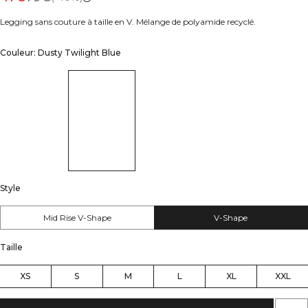
Legging sans couture à taille en V. Mélange de polyamide recyclé.
Couleur: Dusty Twilight Blue
Style
Mid Rise V-Shape
V-Shape
Taille
XS
S
M
L
XL
XXL