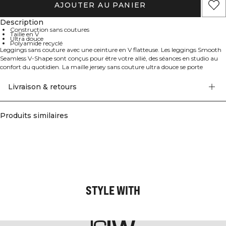
AJOUTER AU PANIER
Description
Construction sans coutures
Taille en V
Ultra douce
Polyamide recyclé
Leggings sans couture avec une ceinture en V flatteuse. Les leggings Smooth
Seamless V-Shape sont conçus pour être votre allié, des séances en studio au
confort du quotidien. La maille jersey sans couture ultra douce se porte
comme une seconde peau et réduit les frottements, tandis que la taille en V
côtelée sculpte la silhouette et reste bien en place pour un rendu lisse. Look
Livraison & retours
épuré avec un marquage discret et sans coutures latérales. 92% polyamide
recyclé, 8% élasthanne.
Produits similaires
STYLE WITH