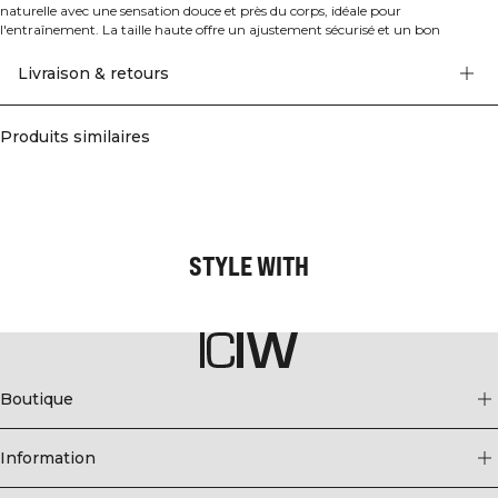
naturelle avec une sensation douce et près du corps, idéale pour
l'entraînement. La taille haute offre un ajustement sécurisé et un bon
maintien, tandis que les détails froncés ajoutent une touche flatteuse pour
accentuer votre silhouette. Fabriqué en construction sans couture pour un
Livraison & retours
confort maximal et une liberté de mouvement totale pendant votre
entraînement. Le design léger vous assure de rester confortable que vous
souleviez des poids, vous étiriez ou couriez. Squat proof et conçu avec une
Produits similaires
coupe athlétique pour des performances optimales. 92% Polyamide, 8%
Élasthanne.
STYLE WITH
Boutique
Information