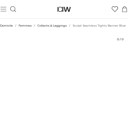
Produit
Évaluations
Coiffe avec
Domicile
/
Femmes
/
Collants & Leggings
/
Sculpt Seamless Tights Banner Blue
0
/
0