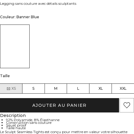
Legging sans couture avec détails sculptants
Couleur: Banner Blue
Taille
XS
S
M
L
XL
XXL
AJOUTER AU PANIER
Description
92% Polyamide, 8% Élasthanne
Construction sans couture
Squat proof
Taille haute
Le Sculpt Seamless Tights est conçu pour mettre en valeur votre silhouette