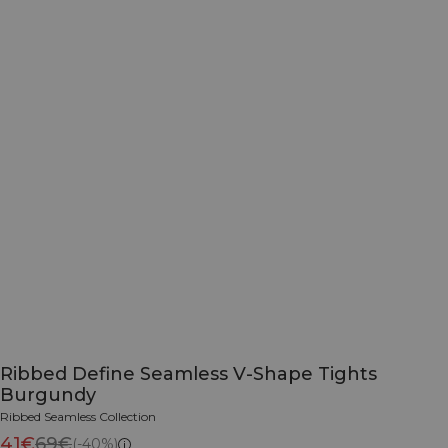
Ribbed Define Seamless V-Shape Tights
Burgundy
Ribbed Seamless Collection
41€
69€
(-40%)