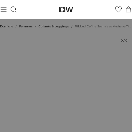
Produit
Aspects techniques
Évaluations
Durabilité
Coiffe avec
Domicile
/
Femmes
/
Collants & Leggings
/
Ribbed Define Seamless V-shape Tights Burgundy
0
/
0