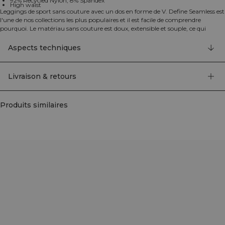
92% Recycled Nylon, 8% Spandex
High waist
Leggings de sport sans couture avec un dos en forme de V. Define Seamless est
l'une de nos collections les plus populaires et il est facile de comprendre
pourquoi. Le matériau sans couture est doux, extensible et souple, ce qui
donne un vêtement avec une excellente mobilité et un ajustement parfait. Les
leggings, brassières de sport et hauts disponibles dans plusieurs couleurs
Aspects techniques
tendance font de Define Seamless la ligne de vêtements d'entraînement de
choix pour différents types d'exercices. 92% Nylon recyclé, 8% Elastan
Livraison & retours
Produits similaires