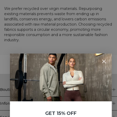
We prefer recycled over virgin materials. Repurposing
existing materials prevents waste from ending up in
landfills, conserves energy, and lowers carbon emissions
associated with raw material production. Choosing recycled
fabrics supports a circular economy, promoting more
responsible consumption and a more sustainable fashion
industry.
STYLE WITH
Boutique
Information
GET 15% OFF