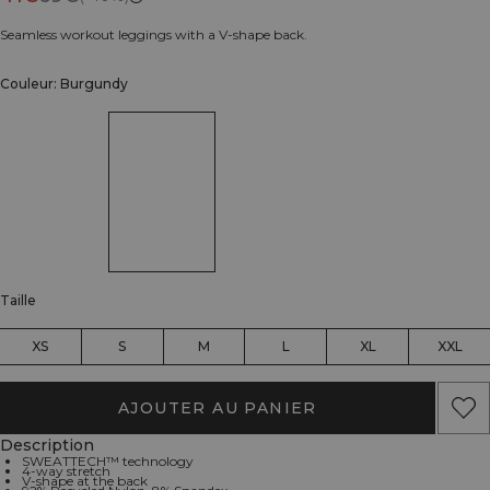
Seamless workout leggings with a V-shape back.
Couleur: Burgundy
Taille
XS
S
M
L
XL
XXL
AJOUTER AU PANIER
Description
SWEATTECH™ technology
4-way stretch
V-shape at the back