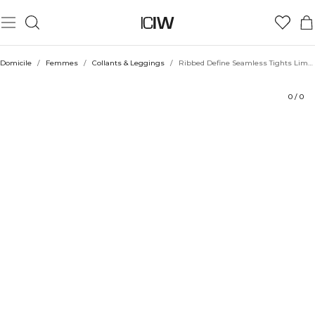
Produit
Aspects techniques
Évaluations
Durabilité
Coiffe avec
Domicile
/
Femmes
/
Collants & Leggings
/
Ribbed Define Seamless Tights Lime Green
0
/
0