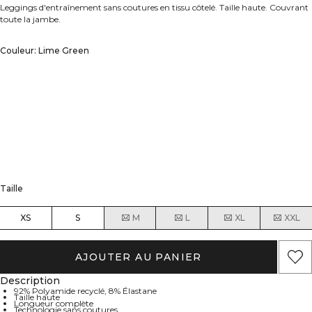
Leggings d'entraînement sans coutures en tissu côtelé. Taille haute. Couvrant
toute la jambe.
Couleur: Lime Green
Taille
XS
S
M
L
XL
XXL
AJOUTER AU PANIER
Description
92% Polyamide recyclé, 8% Élastane
Taille haute
Longueur complète
Technologie sans coutures