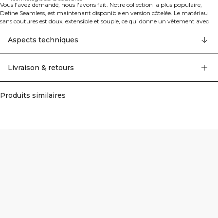
Vous l'avez demandé, nous l'avons fait. Notre collection la plus populaire,
Define Seamless, est maintenant disponible en version côtelée. Le matériau
sans coutures est doux, extensible et souple, ce qui donne un vêtement avec
une excellente mobilité et un ajustement parfait. Les leggings, brassières de
sport et hauts dans plusieurs couleurs tendance font de la collection Define
Aspects techniques
Seamless la ligne de vêtements d'entraînement incontournable pour de
nombreux types d'exercices. Matériau extensible dans les quatre directions
avec la dernière technologie sans coutures pour augmenter la mobilité
Livraison & retours
pendant votre entraînement. Matériau extensible et durable. Logo ICIW à
l'avant. SWEATTECH™. Taille haute pour un ajustement parfait. Longueur
complète. 92% Nylon Recyclé, 8% Elastan.
Produits similaires