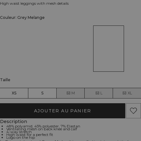
High waist leggings with mesh details
Couleur: Grey Melange
Taille
XS
S
M
L
XL
AJOUTER AU PANIER
Description
48% polyamid, 45% polyester, 7% Elastan
Ventilating mesh on back knee and calf
4-way stretch
High waist for a perfect fit
Logo on the hip