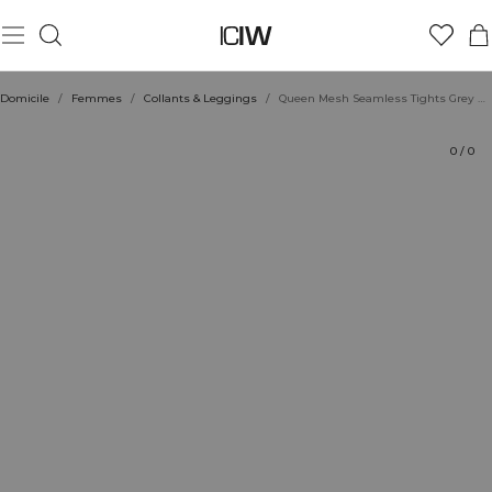
Produit
Aspects techniques
Évaluations
Coiffe avec
Domicile
/
Femmes
/
Collants & Leggings
/
Queen Mesh Seamless Tights Grey Melange
0
/
0