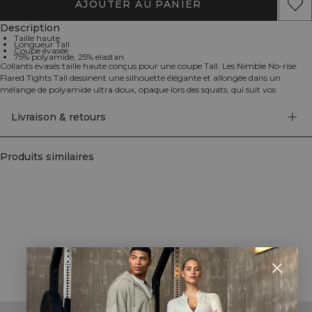
AJOUTER AU PANIER
Description
Taille haute
Longueur Tall
Coupe évasée
75% polyamide, 25% elastan
Collants évasés taille haute conçus pour une coupe Tall. Les Nimble No-rise
Flared Tights Tall dessinent une silhouette élégante et allongée dans un
mélange de polyamide ultra doux, opaque lors des squats, qui suit vos
mouvements et offre une sensation luxueuse sur la peau. La ceinture lisse reste
en place sans pincer, et l’évasé subtil du genou à l’ourlet crée un look raffiné à
Livraison & retours
porter du studio à la rue. Spécialement conçus pour les grandes, la longueur
de jambe est adaptée aux tailles 173–180 cm pour tomber parfaitement sans
plis. 75% Polyamide, 25% Élasthanne.
Produits similaires
STYLE WITH