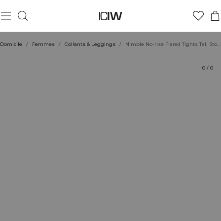
Produit
Évaluations
Coiffe avec
Domicile
/
Femmes
/
Collants & Leggings
/
Nimble No-rise Flared Tights Tall Stone Grey
0
/
0