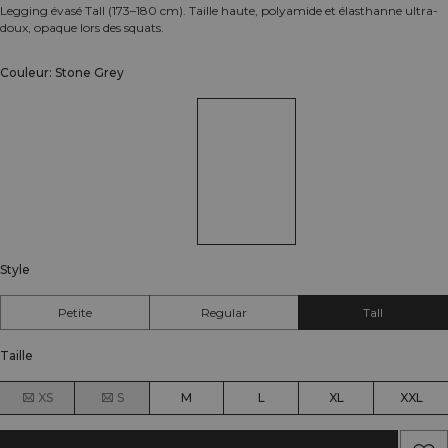
Legging évasé Tall (173–180 cm). Taille haute, polyamide et élasthanne ultra-
doux, opaque lors des squats.
Couleur: Stone Grey
Style
Petite
Regular
Tall
Taille
XS
S
M
L
XL
XXL