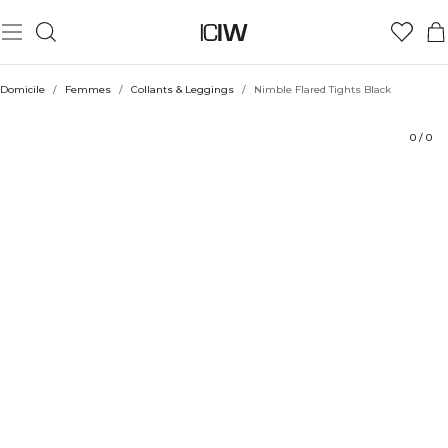
Produit
Évaluations
Coiffe avec
Domicile
/
Femmes
/
Collants & Leggings
/
Nimble Flared Tights Black
0
/
0