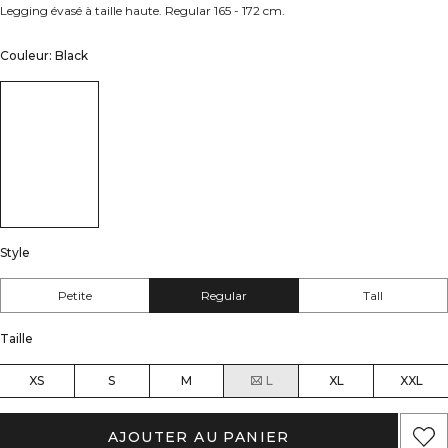
Legging évasé à taille haute. Regular 165 - 172 cm.
Couleur: Black
Style
Petite
Regular
Tall
Taille
XS
S
M
L
XL
XXL
AJOUTER AU PANIER