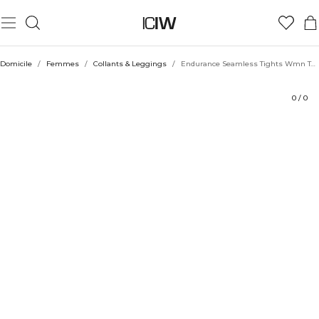
Produit
Évaluations
Durabilité
Coiffe avec
Domicile
/
Femmes
/
Collants & Leggings
/
Endurance Seamless Tights Wmn Teal
0
/
0