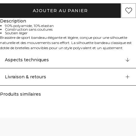
AJOUTER AU PANIER
Description
90% polyamide, 10% elastan
Construction sans coutures
Soutien léger
Brassière de sport bandeau élégante et légère, conçue pour une silhouette
naturelle et des mouvements sans effort. La silhouette bandeau classique est
dotée de bretelles amovibles pour un style polyvalent et un ajustement
personnalisé. Sa construction sans coutures offre une sensation lisse, sans
irritation, et reste invisible sous les vêtements, tout en assurant un maintien
Aspects techniques
léger pour le yoga, les séances en studio et le quotidien. Le jersey doux,
légèrement extensible, suit chacun de vos mouvements pour un confort tout
au long de la journée. 90% polyamide, 10% élasthanne.
Livraison & retours
Produits similaires