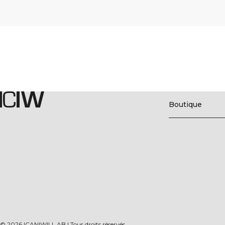
Boutique
©
2026
ICANIWILL AB |
Tous droits réservés