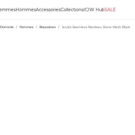
emmes
Hommes
Accessories
Collections
ICIW Hub
SALE
Domicile
/
Femmes
/
Brassières
/
Sculpt Seamless Bandeau Stone Wash Black