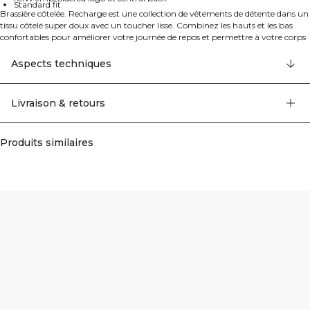
Standard fit
Brassière côtelée. Recharge est une collection de vêtements de détente dans un
tissu côtelé super doux avec un toucher lisse. Combinez les hauts et les bas
confortables pour améliorer votre journée de repos et permettre à votre corps
de se recharger. Cette brassière douce est entièrement doublée pour une
couverture complète et un confort sans coussinets. Col arrondi à l'avant et à
Aspects techniques
l'arrière pour un look mignon. Confort supplémentaire sans coussinets. Deux
couches de tissu sur tout le haut. Bande de cou avec logo ICIW thermocollé.
Logo ICIW brodé au milieu du dos. Coupe standard. 57% Coton, 38% Modal, 5%
Livraison & retours
Elastan 300GSM.
Produits similaires