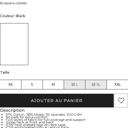
Brassière côtelée.
Couleur: Black
Taille
XS
S
M
L
XL
XXL
AJOUTER AU PANIER
Description
57% Cotton, 38% Modal, 5% Spandex, 300GSM
No pads for extra comfort
Two layers of fabric for full coverage and support
Scoop neck at front and back
ICIW heat-pressed logo on neck tape
ICIW embroidered logo at central back