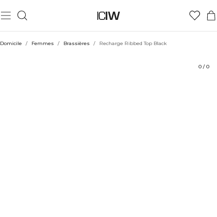
Produit
Aspects techniques
Évaluations
Coiffe avec
Domicile
/
Femmes
/
Brassières
/
Recharge Ribbed Top Black
0
/
0