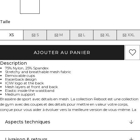
Taille
XS
S
M
L
XL
XXL
AJOUTER AU PANIER
Description
75% Nylon, 25% Spandex
Stretchy and breathable mesh fabric
Removable cups
Racerback design
ICIW logo at the back
Mesh layers at front and back
Elastic inside the waistband
Medium support
Brassière de sport avec détails en mesh. La collection Reboot est une collection
de gym avec des coupes et des détails pour mettre en valeur votre corps,
conçue pour vous aider à évoluer vers la meilleure version de vous-même. La
Brassière de Sport Reboot est fabriquée à partir d'un tissu sportif de haute
qualité avec de l'élasticité pour une liberté de mouvement totale, superposée
Aspects techniques
avec un tissu mesh extensible et respirant. Bonnets amovibles et dos nageur.
Logo ICIW au dos, couches de mesh à l'avant et à l'arrière, élastique à
l'intérieur de la ceinture, bonnets amovibles, soutien moyen. 75% Nylon 25%
Livraison & retours