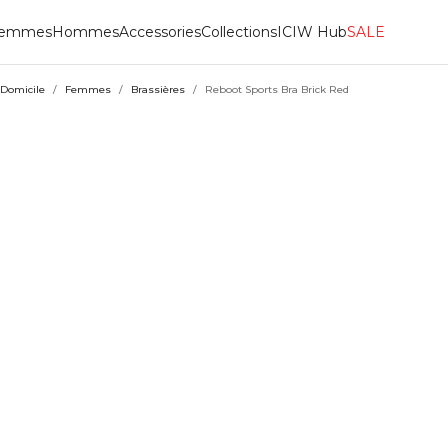
emmes
Hommes
Accessories
Collections
ICIW Hub
SALE
Domicile
/
Femmes
/
Brassières
/
Reboot Sports Bra Brick Red