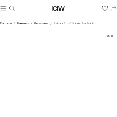
Produit
Aspects techniques
Évaluations
Coiffe avec
Domicile
/
Femmes
/
Brassières
/
Reboot 2-in-1 Sports Bra Black
0
/
0