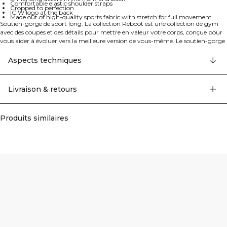
Comfortable elastic shoulder straps
Cropped to perfection
ICIW logo at the back
Made out of high-quality sports fabric with stretch for full movement
Soutien-gorge de sport long. La collection Reboot est une collection de gym
avec des coupes et des détails pour mettre en valeur votre corps, conçue pour
vous aider à évoluer vers la meilleure version de vous-même. Le soutien-gorge
de sport Reboot 2-en-1 est une combinaison de soutien-gorge de sport et de
débardeur, coupé à la perfection. Il dispose de bonnets amovibles, de bretelles
Aspects techniques
élastiques confortables et de détails valorisants à l'avant et à l'arrière. Fabriqué
à partir d'un tissu de sport de haute qualité avec de l'élasticité pour une liberté
de mouvement complète.
Livraison & retours
75% Nylon 25% Elastan
Produits similaires