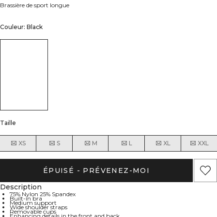
Brassière de sport longue
Couleur: Black
Taille
XS
S
M
L
XL
XXL
ÉPUISÉ - PRÉVENEZ-MOI
Description
75% Nylon 25% Spandex
Built-in bra
Medium support
Wide shoulder straps
Removable cups
Enhancing details in the front and back