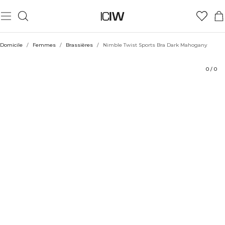
Produit
Évaluations
Coiffe avec
Domicile
/
Femmes
/
Brassières
/
Nimble Twist Sports Bra Dark Mahogany
0
/
0