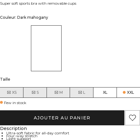
Super soft sports bra with removable cups
Couleur: Dark mahogany
Taille
XS
S
M
L
XL
XXL
Few in stock
AJOUTER AU PANIER
Description
Ultra-soft fabric for all-day comfort
Four-way stretch
Light support