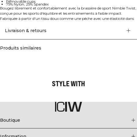
Removable cups
75% Nylon, 25% Spandex
Bougez librement et confortablement avec la brassière de sport Nimble Twist,
conçue pour les sports d'équilibre et les entraînements à faible impact.
Fabriquée à partir d'un tissu doux comme une pêche avec une élasticité dans
quatre directions, elle offre un ajustement souple et flexible. Les bonnets
amovibles permettent une couverture ajustable, ce qui en fait un
Livraison & retours
incontournable pour des mouvements sans effort. 75% Nylon, 25% Elastan.
Produits similaires
STYLE WITH
Boutique
Information