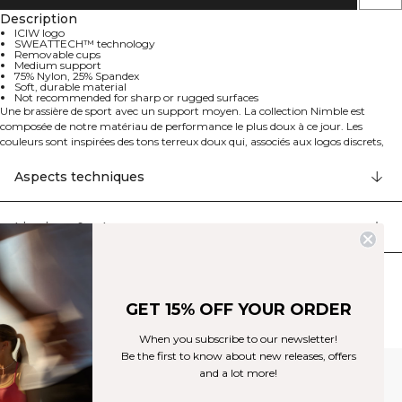
Description
ICIW logo
SWEATTECH™ technology
Removable cups
Medium support
75% Nylon, 25% Spandex
Soft, durable material
Not recommended for sharp or rugged surfaces
Une brassière de sport avec un support moyen. La collection Nimble est
composée de notre matériau de performance le plus doux à ce jour. Les
couleurs sont inspirées des tons terreux doux qui, associés aux logos discrets,
rendent ces pièces parfaites pour de nombreuses situations, comme le yoga et
le pilates. Logo ICIW, SWEATTECH™, bonnets amovibles, support moyen. Le
Aspects techniques
matériau légèrement brossé peut supporter un entraînement intensif, mais
nous ne recommandons pas les exercices qui exposent régulièrement le
matériau à des surfaces pointues ou rugueuses, comme les barres
Livraison & retours
d'haltérophilie ou le velcro. 75% Nylon, 25% Elastan.
Produits similaires
GET 15% OFF YOUR ORDER
When you subscribe to our newsletter!
Be the first to know about new releases, offers
and a lot more!