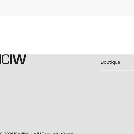
Boutique
©
2026
ICANIWILL AB |
Tous droits réservés