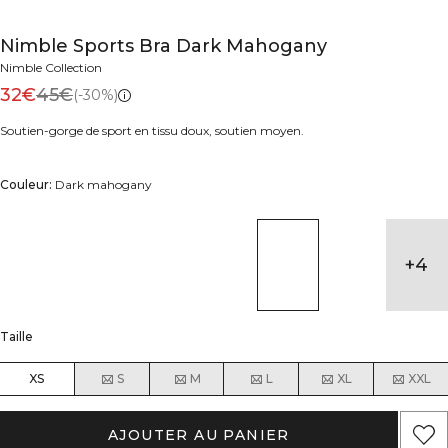
Nimble Sports Bra Dark Mahogany
Nimble Collection
32€
45€
(-30%)
Soutien-gorge de sport en tissu doux, soutien moyen.
Couleur:
Dark mahogany
+
4
Taille
XS
S
M
L
XL
XXL
AJOUTER AU PANIER