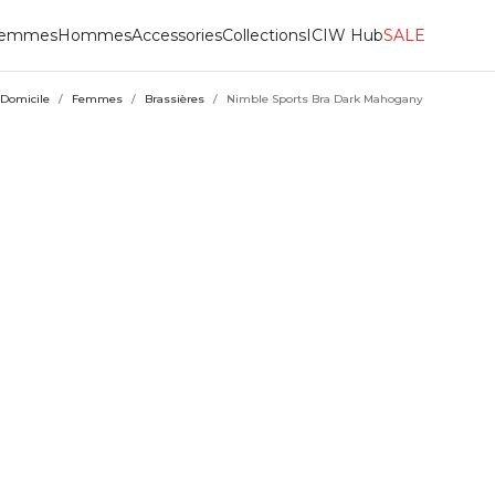
emmes
Hommes
Accessories
Collections
ICIW Hub
SALE
Domicile
/
Femmes
/
Brassières
/
Nimble Sports Bra Dark Mahogany