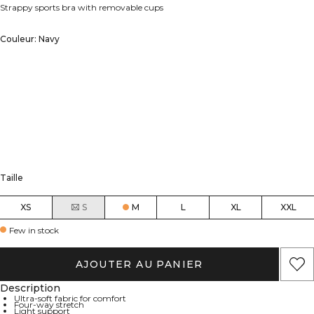
Strappy sports bra with removable cups
Couleur: Navy
Taille
XS
S
M
L
XL
XXL
Few in stock
AJOUTER AU PANIER
Description
Ultra-soft fabric for comfort
Four-way stretch
Light support