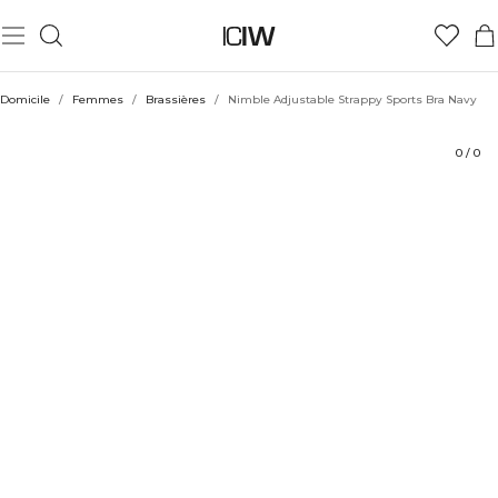
Produit
Aspects techniques
Évaluations
Coiffe avec
Domicile
/
Femmes
/
Brassières
/
Nimble Adjustable Strappy Sports Bra Navy
0
/
0