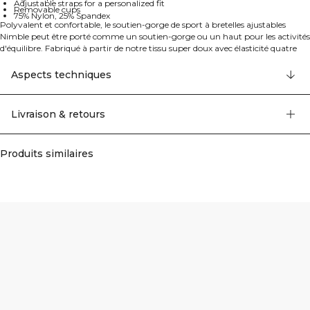
Adjustable straps for a personalized fit
Removable cups
75% Nylon, 25% Spandex
Polyvalent et confortable, le soutien-gorge de sport à bretelles ajustables
Nimble peut être porté comme un soutien-gorge ou un haut pour les activités
d'équilibre. Fabriqué à partir de notre tissu super doux avec élasticité quatre
directions, il offre un ajustement flexible avec un soutien léger. Les bretelles
ajustables et les bonnets amovibles vous permettent de personnaliser votre
Aspects techniques
couverture. Tissu ultra-doux pour un confort toute la journée, élasticité quatre
directions, soutien léger, bretelles ajustables pour un ajustement personnalisé,
et bonnets amovibles.
Livraison & retours
75% Nylon, 25% Elastan
Produits similaires