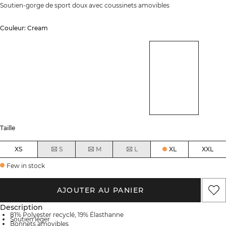
Soutien-gorge de sport doux avec coussinets amovibles
Couleur: Cream
Taille
XS
S
M
L
XL
XXL
Few in stock
AJOUTER AU PANIER
Description
81% Polyester recyclé, 19% Élasthanne
Soutien léger
Bonnets amovibles