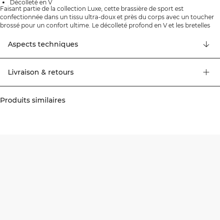
Décolleté en V
Faisant partie de la collection Luxe, cette brassière de sport est
confectionnée dans un tissu ultra-doux et près du corps avec un toucher
brossé pour un confort ultime. Le décolleté profond en V et les bretelles
croisées dans le dos offrent un soutien léger, tandis que les bonnets
amovibles apportent de la polyvalence. Avec un look moderne et
Aspects techniques
intemporel, elle est fabriquée dans un tissu extensible recyclé qui bouge
avec vous pendant les entraînements à faible impact ou au quotidien.
Livraison & retours
Produits similaires