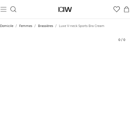
Produit
Aspects techniques
Évaluations
Coiffe avec
Domicile
/
Femmes
/
Brassières
/
Luxe V-neck Sports Bra Cream
0
/
0