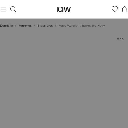
Produit
Aspects techniques
Évaluations
Coiffe avec
Domicile
/
Femmes
/
Brassières
/
Force Warpknit Sports Bra Navy
0
/
0