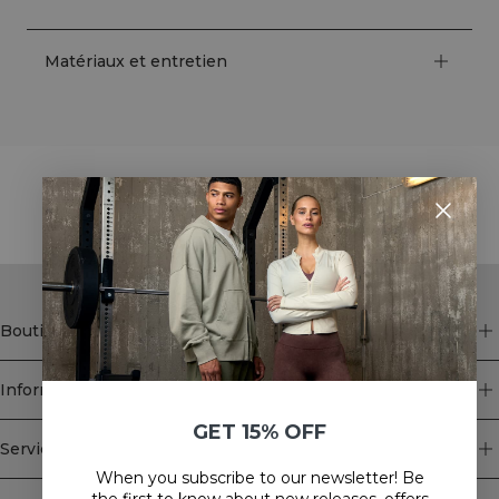
Matériaux et entretien
STYLE WITH
Boutique
Information
GET 15% OFF
Service client
When you subscribe to our newsletter! Be
Newsletter