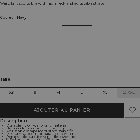
Warp knit sports bra with high neck and adjustable straps
Couleur: Navy
Taille
XS
S
M
L
XL
XXL
AJOUTER AU PANIER
Description
Durable nylon warp knit material
High neck for enhanced coverage
Adjustable straps for customizable fit
Medium support for balanced comfort
Removable cups for versatile coverage
88% Recycled Nylon, 12% Spandex