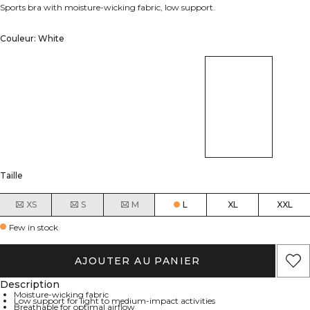
Sports bra with moisture-wicking fabric, low support.
Couleur: White
Taille
XS
S
M
L
XL
XXL
Few in stock
AJOUTER AU PANIER
Description
Moisture-wicking fabric
Low support for light to medium-impact activities
Breathable for optimal airflow