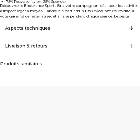
75% Recycled Nylon, 25% Spandex
Découvrez le Endurance Sports Bra, votre compagnon idéal pour les activités
à impact léger à moyen. Fabriqué à partir d'un tissu évacuant l'humidité, il
vous garantit de rester au sec et à l'aise pendant chaque séance. Le design
élégant, combiné à une technologie de tissu innovante, offre à la fois un
soutien et un look élancé qui vous donne la confiance de bouger librement. Le
Aspects techniques
tissu évacuant l'humidité vous garde au frais et au sec. Parfait pour les
activités à impact léger à moyen. Offre un look élégant et moderne. Permet
une circulation optimale de l'air pendant l'entraînement. 75% Nylon Recyclé,
Livraison & retours
25% Elastan.
Produits similaires