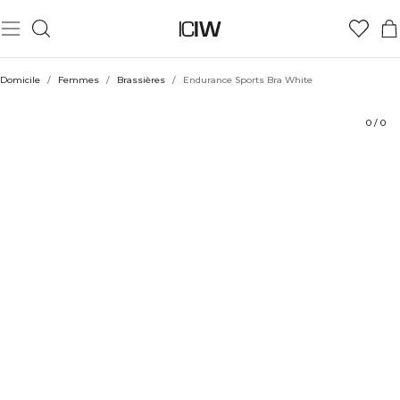
Produit
Aspects techniques
Évaluations
Durabilité
Coiffe avec
Domicile
/
Femmes
/
Brassières
/
Endurance Sports Bra White
0
/
0