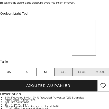
Brassière de sport sans couture avec maintien moyen.
Couleur: Light Teal
Taille
XS
S
M
L
XL
XXL
AJOUTER AU PANIER
Description
54% Recycled Nylon 34% Recycled Polyester 12% Spandex
High neck in the front
Adjustable straps
Removable cups
Ribbed waistband for a comfortable fit
ICIW reflective logo at the front