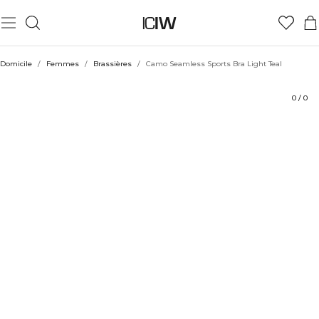
Produit
Aspects techniques
Évaluations
Durabilité
Coiffe avec
Domicile
/
Femmes
/
Brassières
/
Camo Seamless Sports Bra Light Teal
0
/
0