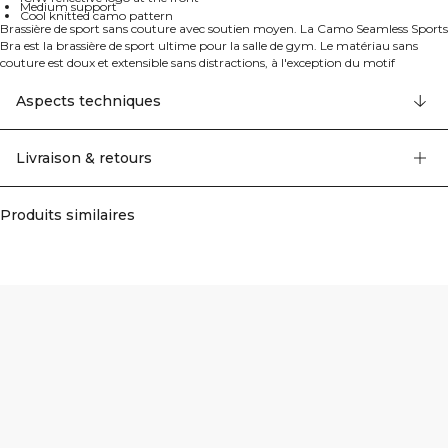
Medium support
Cool knitted camo pattern
Brassière de sport sans couture avec soutien moyen. La Camo Seamless Sports
Bra est la brassière de sport ultime pour la salle de gym. Le matériau sans
couture est doux et extensible sans distractions, à l'exception du motif
camouflage tricoté tendance. La brassière de sport a un col montant à l'avant,
des bretelles ajustables à l'arrière et une ceinture côtelée pour un ajustement
Aspects techniques
confortable tout au long de votre séance d'entraînement. 54% Nylon Recyclé
34% Polyester Recyclé 12% Elastan
Livraison & retours
Produits similaires