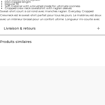
Mid cropped length
Regular fit
Soft material with a brushed inside for ultimate coziness
Cropped crew neck sweatshirt with raglan sleeves
Sweat-shirt court à col rond avec manches raglan. Everyday Cropped
Crewneck est le sweat-shirt parfait pour tous les jours. Le matériau est doux
avec un intérieur brossé pour un confort ultime. Longueur mi-courte avec
une coupe régulière. 70% Coton, 30% Polyester.
Livraison & retours
Produits similaires