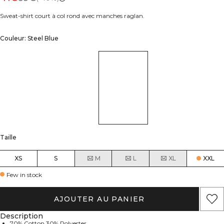
Sweat-shirt court à col rond avec manches raglan.
Couleur: Steel Blue
Taille
XS
S
M
L
XL
XXL
Few in stock
AJOUTER AU PANIER
Description
70% Cotton 30% Polyester