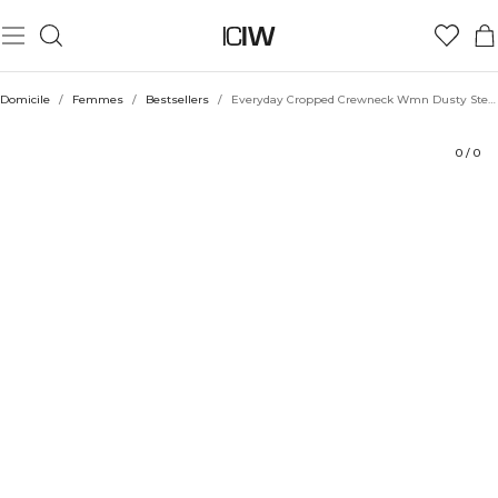
Produit
Évaluations
Durabilité
Coiffe avec
Domicile
/
Femmes
/
Bestsellers
/
Everyday Cropped Crewneck Wmn Dusty Steel Blue
0
/
0