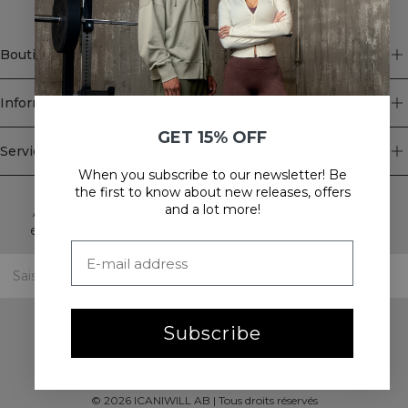
Boutique
Information
GET 15% OFF
Service client
When you subscribe to our newsletter! Be
Newsletter
the first to know about new releases, offers
and a lot more!
Abonnez-vous à notre newsletter! Recevez des offres
exclusives, nos dernières nouvelles et bien plus encore.
Subscribe
©
2026
ICANIWILL AB |
Tous droits réservés