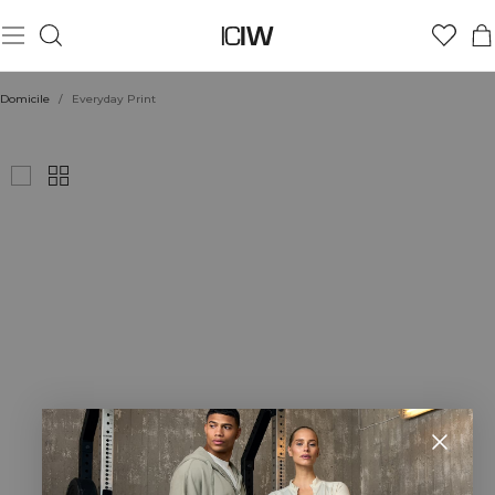
Domicile
/
Everyday Print
EVERYDAY PRINT