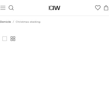
Domicile
/
Christmas stocking
CHRISTMAS STOCKING