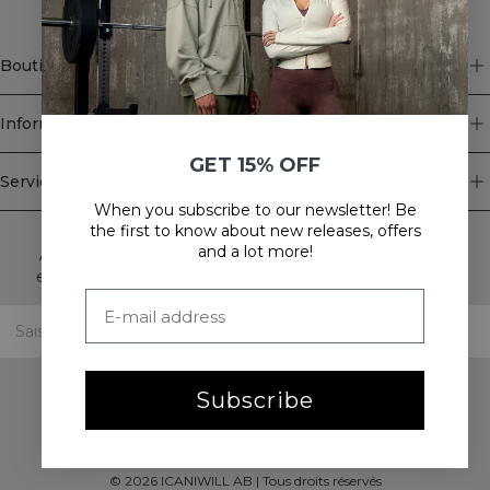
Boutique
Information
GET 15% OFF
Service client
When you subscribe to our newsletter! Be
Newsletter
the first to know about new releases, offers
and a lot more!
Abonnez-vous à notre newsletter! Recevez des offres
exclusives, nos dernières nouvelles et bien plus encore.
Subscribe
©
2026
ICANIWILL AB |
Tous droits réservés