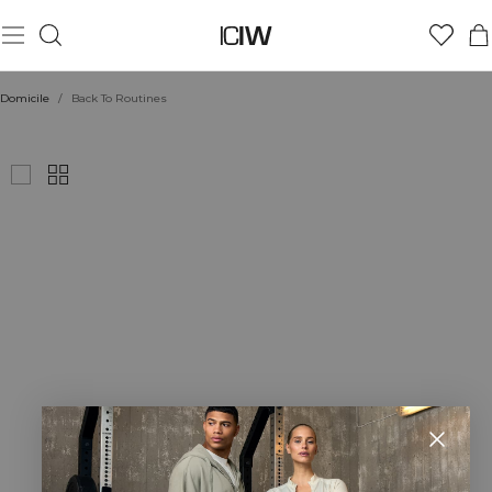
Domicile
/
Back To Routines
BACK TO ROUTINES