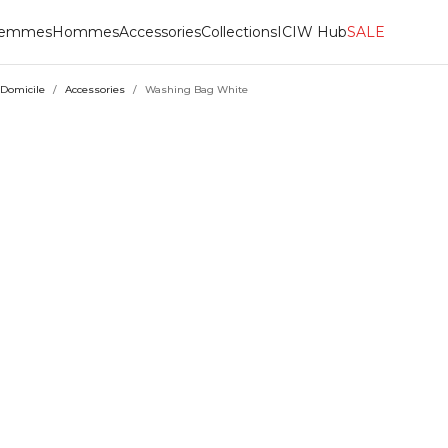
emmes
Hommes
Accessories
Collections
ICIW Hub
SALE
Domicile
/
Accessories
/
Washing Bag White