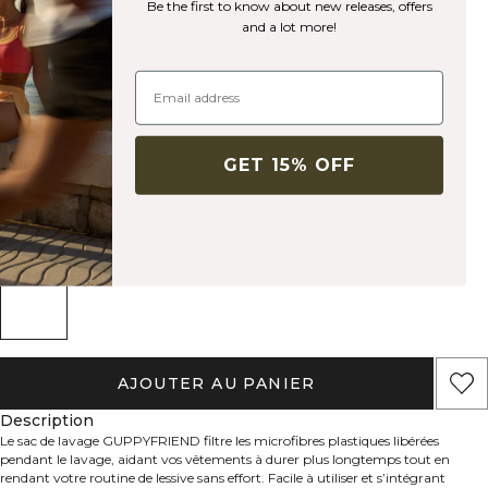
Be the first to know about new releases, offers
and a lot more!
Washing Bag White
No Brand
23€
29€
(-20%)
Filet de lavage pour vêtements.
GET 15% OFF
Couleur:
White
AJOUTER AU PANIER
Description
Le sac de lavage GUPPYFRIEND filtre les microfibres plastiques libérées
pendant le lavage, aidant vos vêtements à durer plus longtemps tout en
rendant votre routine de lessive sans effort. Facile à utiliser et s’intégrant