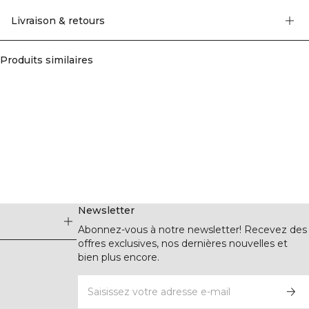
naturellement au quotidien, c’est une manière simple de prendre soin de vos
textiles et de réduire la pollution plastique.
Livraison & retours
Produits similaires
Newsletter
Abonnez-vous à notre newsletter! Recevez des
offres exclusives, nos dernières nouvelles et
bien plus encore.