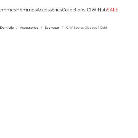
emmes
Hommes
Accessories
Collections
ICIW Hub
SALE
Domicile
/
Accessories
/
Eye wear
/
ICIW Sports Glasses 1 Gold