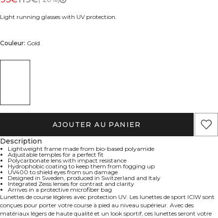
Light running glasses with UV protection.
Couleur:
Gold
AJOUTER AU PANIER
Description
Lightweight frame made from bio-based polyamide
Adjustable temples for a perfect fit
Polycarbonate lens with impact resistance
Hydrophobic coating to keep them from fogging up
UV400 to shield eyes from sun damage
Designed in Sweden, produced in Switzerland and Italy
Integrated Zeiss lenses for contrast and clarity
Arrives in a protective microfiber bag
Lunettes de course légères avec protection UV. Les lunettes de sport ICIW sont
conçues pour porter votre course à pied au niveau supérieur. Avec des
matériaux légers de haute qualité et un look sportif, ces lunettes seront votre