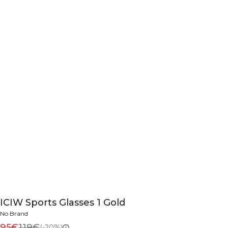
ICIW Sports Glasses 1 Gold
No Brand
95€
119€
(-20%)