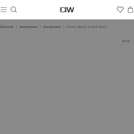
Produit
Évaluations
Coiffe avec
Domicile
/
Accessories
/
Equipment
/
Power Bands 3-pack Black
0
/
0