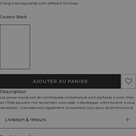
3 long training bands with different firmness.
Couleur: Black
AJOUTER AU PANIER
Description
Les power bands ont de nombreuses utilisations et sont parfaites à avoir chez
soi ! Elles peuvent non seulement vous aider à développer votre force et à vous
réhabiliter, mais elles sont également un excellent outil pour les étirements et
l'entraînement de mobilité.
Les bandes élastiques sont vendues en pack de 3 avec différentes résistances
Livraison & retours
pour vous permettre d'adapter la résistance et l'exercice selon vos besoins. Les
différents niveaux de résistance vous permettent de progresser et vous
donnent l'opportunité de varier votre entraînement et votre rééducation. Elles