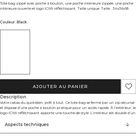
Tote bag zippé avec poche à bouton, une poche intérieure zippée, une poche
intérieure ouverte et logo ICIW réfléchissant. Taille unique. Taille : 34x36x18
Couleur: Black
AJOUTER AU PANIER
Description
Votre cabas du quotidien, prêt à tout. Ce tote bag se ferme par un zip sécurisé
et dispose d’une poche à bouton pratique pour un accès rapide. À l’extérieur, le
logo ICIW réfléchissant apporte une touche de style. L’intérieur est doublé d’un
motif ICANIWILL all-over et comprend une poche zippée ainsi qu’une poche
ouverte pour garder vos essentiels bien organisés. Léger et résistant, il vous
Aspects techniques
accompagne au bureau, à la salle ou le temps d’un week‑end. Se nettoie avec
un chiffon humide au besoin. Extérieur : 100% polyester. Doublure : 100%