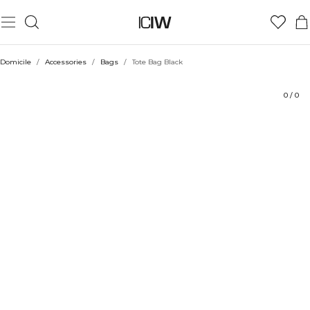
Produit
Aspects techniques
Évaluations
Coiffe avec
Domicile
/
Accessories
/
Bags
/
Tote Bag Black
0
/
0