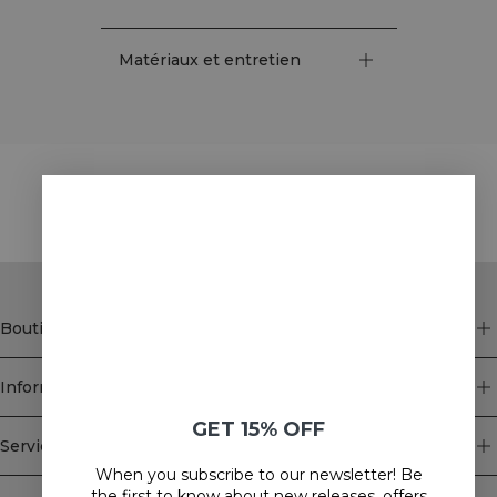
Matériaux et entretien
STYLE WITH
Boutique
Information
GET 15% OFF
Service client
When you subscribe to our newsletter! Be
Newsletter
the first to know about new releases, offers