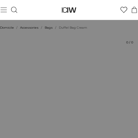
Produit
Aspects techniques
Évaluations
Coiffe avec
Domicile
/
Accessories
/
Bags
/
Duffel Bag Cream
0
/
0