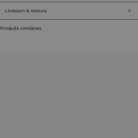
l’intérieur une doublure à motif ICANIWILL en all-over, ainsi qu’une poche
zippée pour les petits essentiels. Se nettoie d’un simple coup de chiffon humide
Livraison & retours
si nécessaire. Tissu principal et doublure: 100% Polyester.
Produits similaires