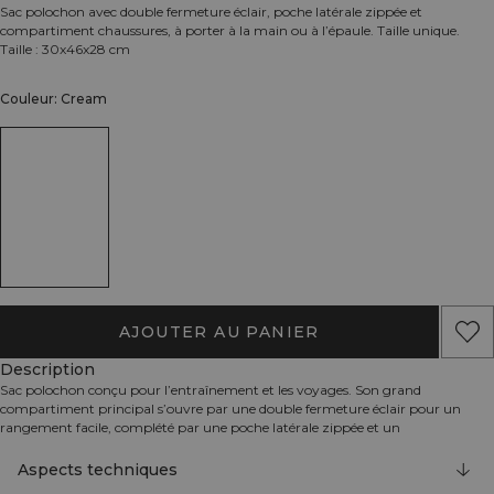
Sac polochon avec double fermeture éclair, poche latérale zippée et
compartiment chaussures, à porter à la main ou à l’épaule. Taille unique.
Taille : 30x46x28 cm
Couleur: Cream
AJOUTER AU PANIER
Description
Sac polochon conçu pour l’entraînement et les voyages. Son grand
compartiment principal s’ouvre par une double fermeture éclair pour un
rangement facile, complété par une poche latérale zippée et un
compartiment chaussures zippé pour garder votre équipement séparé.
Portez-le à la main ou à l’épaule, et comptez sur son fond extra‑résistant qui
Aspects techniques
supporte l’usage quotidien. À l’extérieur, le logo ICIW réfléchissant, et à