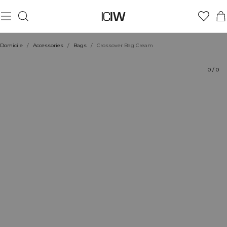
Produit
Aspects techniques
Évaluations
Coiffe avec
Domicile
/
Accessories
/
Bags
/
Crossover Bag Cream
0
/
0