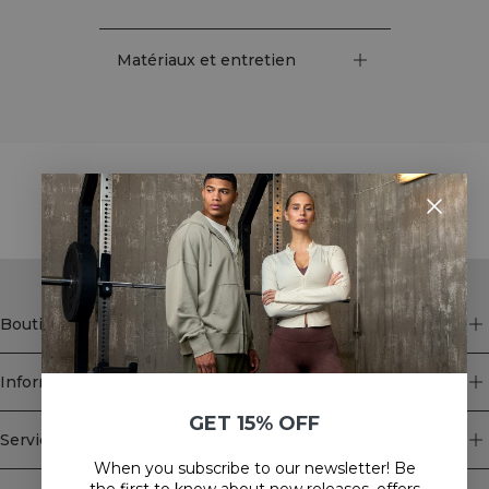
Matériaux et entretien
STYLE WITH
Boutique
Information
GET 15% OFF
Service client
When you subscribe to our newsletter! Be
Newsletter