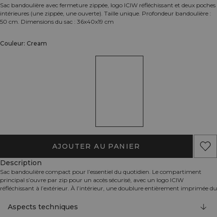
Sac bandoulière avec fermeture zippée, logo ICIW réfléchissant et deux poches
intérieures (une zippée, une ouverte). Taille unique. Profondeur bandoulière :
50 cm. Dimensions du sac : 36x40x19 cm
Couleur: Cream
AJOUTER AU PANIER
Description
Sac bandoulière compact pour l’essentiel du quotidien. Le compartiment
principal s’ouvre par zip pour un accès sécurisé, avec un logo ICIW
réfléchissant à l’extérieur. À l’intérieur, une doublure entièrement imprimée du
logo ICANIWILL, une poche zippée et une poche ouverte permettent de
garder vos affaires organisées. Se nettoie facilement avec un chiffon humide.
Aspects techniques
100% Polyester.